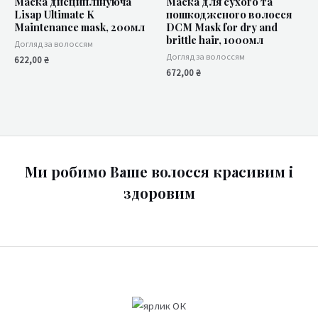
Маска дисциплінуюча
Маска для сухого та
Lisap Ultimate K
пошкодженого волосся
Maintenance mask, 200мл
DCM Mask for dry and
brittle hair, 1000мл
Догляд за волоссям
Догляд за волоссям
622,00
₴
672,00
₴
Ми робимо Ваше волосся красивим і
здоровим