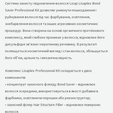
Система захисту і відновлення волосся Lisap Lisaplex Bond
Saver Professional Kit дозволяє уникнути пошкодження і
руйнування волосся під час фарбування, освітлення,
знебарвлення волосся та інших агресивних косметичних
процедур. Вона створена на основі органічного протеїнового
комплексу, який глибоко проникає у волосся, відновлює його
дисульфідні зв’язки і кератинову речовину. В результаті
поліпшується косметичний вигляд і стан волосся, збільшується
його об’єм, щільність і механічна міцність.
Комплекс Lisaplex Professional Kit складається з двох
компонентів:
• концентрат захисного флюїду Bond Saver – відновлює
волосся зсередини, використовується в якості добавки в
фарбники, освітлюючи порошки або реконструктор;
• захисний філер Hair Structure Filler – відновлює поверхню
волосся.