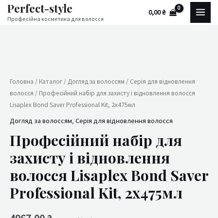
Perfect-style
Перейти
MAI
0,00
₴
до
Професійна косметика для волосся
MEN
вмісту
Професійний
набір
для
захисту
Головна
/
Каталог
/
Догляд за волоссям
/
Серія для відновлення
волосся
/ Професійний набір для захисту і відновлення волосся
і
Lisaplex Bond Saver Professional Kit, 2х475мл
відновлення
волосся
Догляд за волоссям
,
Серія для відновлення волосся
Lisaplex
Професійний набір для
Bond
захисту і відновлення
Saver
волосся Lisaplex Bond Saver
Professional
Kit,
Professional Kit, 2х475мл
2х475мл
кількість