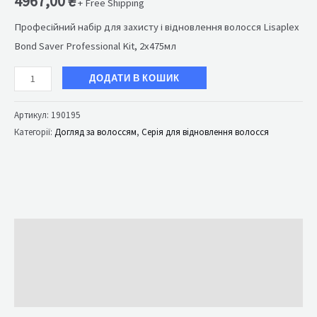
4967,00
₴
+ Free Shipping
Професійний набір для захисту і відновлення волосся Lisaplex
Bond Saver Professional Kit, 2х475мл
ДОДАТИ В КОШИК
Артикул:
190195
Категорії:
Догляд за волоссям
,
Серія для відновлення волосся
Опис
Brand
Відгуки (0)