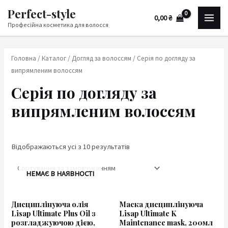
Перейти
MAI
М
Н
Perfect-style
0,00
₴
до
і
а
Професійна косметика для волосся
ME
вмісту
н
й
і
б
Головна
/
Каталог
/
Догляд за волоссям
/ Серія по догляду за
м
і
випрямленим волоссям
а
л
Серія по догляду за
л
ь
випрямленим волоссям
ь
ш
н
а
а
ц
Відображаються усі з 10 результатів
ц
і
НЕМАЄ В НАЯВНОСТІ
і
н
н
а
Дисциплінуюча олія
Маска дисциплінуюча
а
Lisap Ultimate Plus Oil з
Lisap Ultimate K
розгладжуючою дією,
Maintenance mask, 200мл