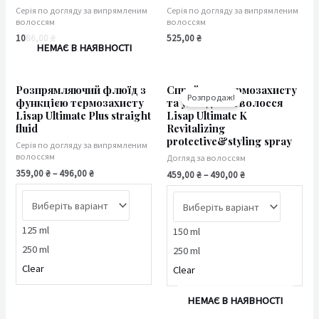
Серія по догляду за випрямленим
Серія по догляду за випрямленим
волоссям
волоссям
1086,00
₴
525,00
₴
НЕМАЄ В НАЯВНОСТІ
Розпрямляючий флюїд з
Спрей для термозахисту
Розпродаж!
функцією термозахисту
та укладання волосся
Lisap Ultimate Plus straight
Lisap Ultimate K
fluid
Revitalizing
protective&styling spray
Серія по догляду за випрямленим
волоссям
Догляд за волоссям
359,00
₴
–
496,00
₴
459,00
₴
–
490,00
₴
125 ml
150 ml
250 ml
250 ml
Clear
Clear
НЕМАЄ В НАЯВНОСТІ