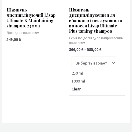
Шампунь
Шампунь
дисциплінуючий Lisap
дисциплінуючий для
Ultimate K Maintaining
в’юнкого і неслухняного
shampoo, 250мл
волосся Lisap Ultimate
Plus taming shampoo
Догляд за волоссям
Серія по догляду за випрямленим
549,00
₴
волоссям
366,00
₴
–
585,00
₴
250 ml
1000 ml
Clear