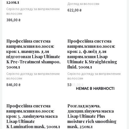
120мл
Догляд за волоссям
Серія по догляду за випрямленим
622,00
₴
волоссям
386,00
₴
Професійна система
Професійна система
випрямлення волосся:
випрямлення волосся:
крок 1, шампунь для
крок 2, флюїд для
підготовки Lisap Ultimate
випрямлення Lisap
K Pre-Treatment shampoo,
Ultimate K Straightening
500мл
fluid, 500мл
Серія по догляду за випрямленим
Серія по догляду за випрямленим
волоссям
волоссям
846,00
₴
5365,00
₴
НЕМАЄ В НАЯВНОСТІ
Професійна система
Розгладжуюча,
випрямлення волосся:
дисциплінуюча маска
крок 3, ламінуюча маска
Lisap Ultimate Plus
Lisap Ultimate
moisture rich smoothing
K Lamination mask, 500мл
mask, 250мл