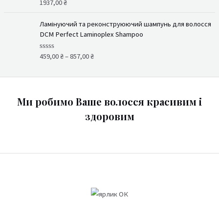
1937,00
₴
О
0
ц
з
і
5
н
Ламінуючий та реконструюючий шампунь для волосся
е
DCM Perfect Laminoplex Shampoo
н
о
в
459,00
₴
–
857,00
₴
О
0
ц
з
і
5
н
е
н
о
Ми робимо Ваше волосся красивим і
в
0
здоровим
з
5