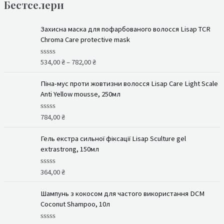
Бестселери
Захисна маска для пофарбованого волосся Lisap TCR
Chroma Care protective mask
534,00
₴
–
782,00
₴
О
ц
і
н
Піна-мус проти жовтизни волосся Lisap Care Light Scale
е
Anti Yellow mousse, 250мл
н
о
в
784,00
₴
О
0
ц
з
і
5
н
Гель екстра сильної фіксації Lisap Sculture gel
е
extrastrong, 150мл
н
о
в
364,00
₴
О
0
ц
з
і
5
н
Шампунь з кокосом для частого використання DCM
е
Coconut Shampoo, 10л
н
о
в