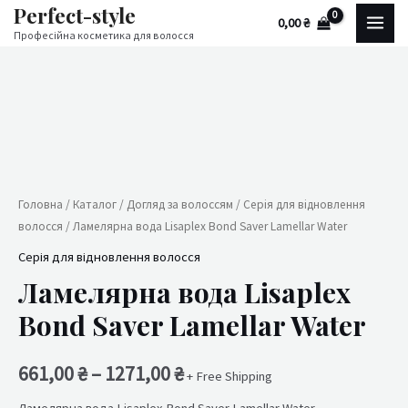
Perfect-style
Перейти
MAI
0,00
₴
до
Професійна косметика для волосся
MEN
вмісту
Ламелярна
вода
Lisaplex
Bond
Saver
Lamellar
Головна
/
Каталог
/
Догляд за волоссям
/
Серія для відновлення
Water
волосся
/ Ламелярна вода Lisaplex Bond Saver Lamellar Water
кількість
Серія для відновлення волосся
Ламелярна вода Lisaplex
Bond Saver Lamellar Water
661,00
₴
–
1271,00
₴
+ Free Shipping
Ламелярна вода Lisaplex Bond Saver Lamellar Water