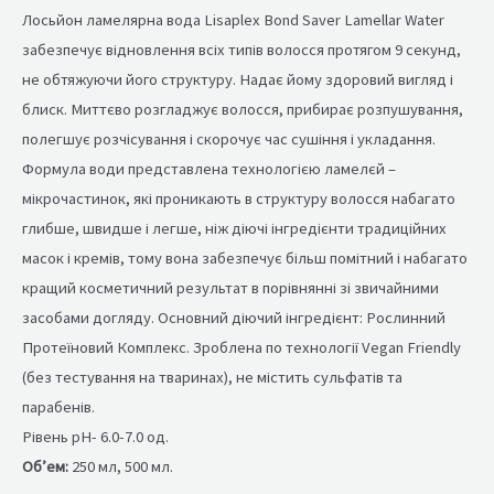
Лосьйон ламелярна вода Lisaplex Bond Saver Lamellar Water
забезпечує відновлення всіх типів волосся протягом 9 секунд,
не обтяжуючи його структуру. Надає йому здоровий вигляд і
блиск. Миттєво розгладжує волосся, прибирає розпушування,
полегшує розчісування і скорочує час сушіння і укладання.
Формула води представлена технологією ламелєй –
мікрочастинок, які проникають в структуру волосся набагато
глибше, швидше і легше, ніж діючі інгредієнти традиційних
масок і кремів, тому вона забезпечує більш помітний і набагато
кращий косметичний результат в порівнянні зі звичайними
засобами догляду. Основний діючий інгредієнт: Рослинний
Протеїновий Комплекс. Зроблена по технології Vegan Friendly
(без тестування на тваринах), не містить сульфатів та
парабенів.
Рівень рН- 6.0-7.0 од.
Об’ем:
250 мл, 500 мл.