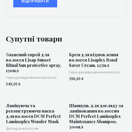
Супутні товари
Захисний спрей для
Крем для відновлення
волосся Lisap Sunset
волосся Lisaplex Bond
Ritual Sun protective spray,
Saver Cream, 125мл
150мл
Серія для відновлення волосся
Серія для відновлення волосся
398,00
₴
549,00
₴
Ламінуюча та
Шампунь для догляду за
реконструююча маска
ламінованим волоссям
для волосся DCM Perfect
DCM Perfect Laminoplex
Laminoplex Wonder Mask
Maintenance Shampoo,
300мл
Догляд за волоссям